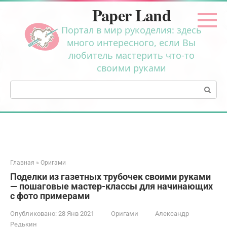
Перейти
Paper Land
к
контенту
Портал в мир рукоделия: здесь
много интересного, если Вы
любитель мастерить что-то
своими руками
Поиск:
Главная
»
Оригами
Поделки из газетных трубочек своими руками
— пошаговые мастер-классы для начинающих
с фото примерами
Опубликовано:
28 Янв 2021
Оригами
Александр
Редькин