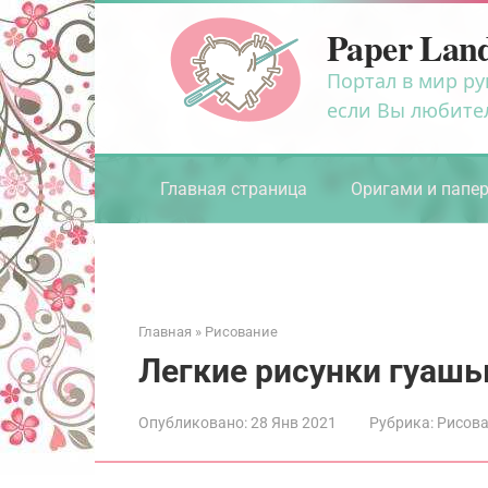
Перейти
Paper Lan
к
контенту
Портал в мир ру
если Вы любите
Главная страница
Оригами и папе
Главная
»
Рисование
Легкие рисунки гуаш
Опубликовано:
28 Янв 2021
Рубрика:
Рисов