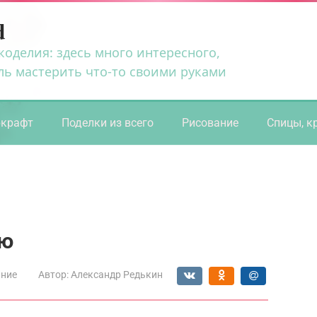
d
коделия: здесь много интересного,
ль мастерить что-то своими руками
ркрафт
Поделки из всего
Рисование
Спицы, к
ью
ание
Автор:
Александр Редькин