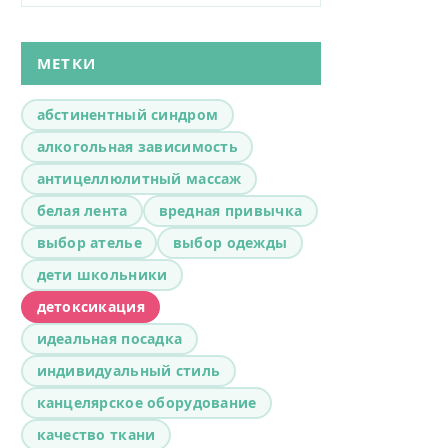
МЕТКИ
абстинентный синдром
алкогольная зависимость
антицеллюлитный массаж
белая лента
вредная привычка
выбор ателье
выбор одежды
дети школьники
детоксикация
идеальная посадка
индивидуальный стиль
канцелярское оборудование
качество ткани