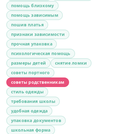
помощь близкому
помощь зависимым
пошив платья
признаки зависимости
прочная упаковка
психологическая помощь
размеры детей
снятие ломки
советы портного
советы родственникам
стиль одежды
требования школы
удобная одежда
упаковка документов
школьная форма