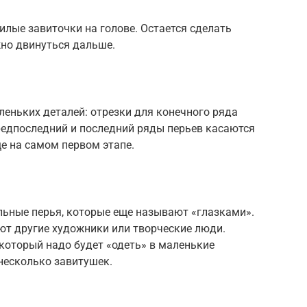
илые завиточки на голове. Остается сделать
жно двинуться дальше.
леньких деталей: отрезки для конечного ряда
Предпоследний и последний ряды перьев касаются
е на самом первом этапе.
льные перья, которые еще называют «глазками».
ют другие художники или творческие люди.
который надо будет «одеть» в маленькие
несколько завитушек.