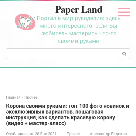
Перейти
Paper Land
к
контенту
Портал в мир рукоделия: здесь
много интересного, если Вы
любитель мастерить что-то
своими руками
Поиск:
Главная
»
Прочее
Корона своими руками: топ-100 фото новинок и
эксклюзивных вариантов. пошаговая
инструкция, как сделать красивую корону
(видео + мастер-класс)
Опубликовано:
28 Янв 2021
Прочее
Александр Редькин