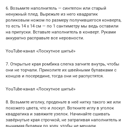
6. Возьмите наполнитель — синтепон или старый
ненужный плед. Вырежьте из него квадратик
роликовым ножом по размеру получившегося конверта,
то есть 14 х 14 см — по 1 сантиметру мы ведь оставили
на припуски. Вставьте наполнитель в конверт. Руками
аккуратно расправьте все неровности.
YouTube-канал «Лоскутное шитьё»
7. Открытые края ромбика слегка загните внутрь, чтобы
они не торчали. Приколите их швейными булавками с
концов и посередине, тогда они не распустятся.
YouTube-канал «Лоскутное шитьё»
8. Возьмите иголку, проденьте в неё нитку такого же или
похожего цвета, что и лоскут. Воткните иглу в уголок
квадратика и завяжите узелок. Начинайте сшивать
завёрнутые края строчкой, не затрагивая наполнитель и
вынимая булавки по ходу, чтобы не мешали.