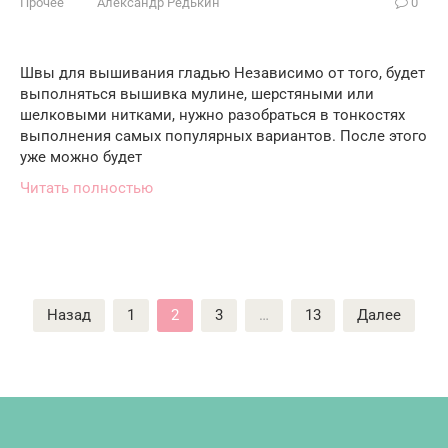
Прочее
Александр Редькин
0
Швы для вышивания гладью Независимо от того, будет
выполняться вышивка мулине, шерстяными или
шелковыми нитками, нужно разобраться в тонкостях
выполнения самых популярных вариантов. После этого
уже можно будет
Читать полностью
Пагинация
Назад
1
2
3
…
13
Далее
записей