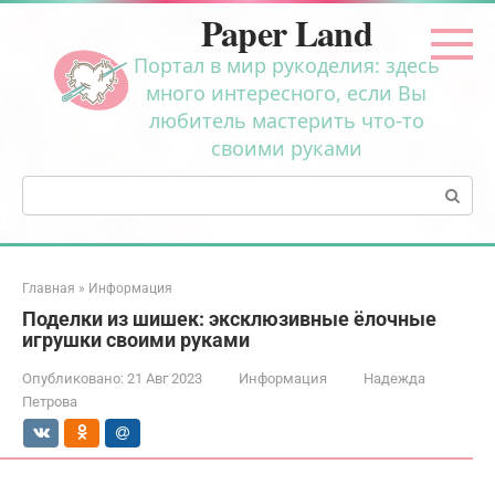
Перейти
Paper Land
к
контенту
Портал в мир рукоделия: здесь
много интересного, если Вы
любитель мастерить что-то
своими руками
Поиск:
Главная
»
Информация
Поделки из шишек: эксклюзивные ёлочные
игрушки своими руками
Опубликовано:
21 Авг 2023
Информация
Надежда
Петрова