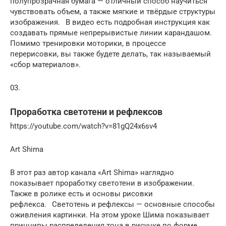
полупрозрачная бумага — отличный способ научиться
чувствовать объем, а также мягкие и твёрдые структуры
изображения.⠀В видео есть подробная инструкция как
создавать прямые непрерывистые линии карандашом.
Помимо тренировки моторики, в процессе
перерисовки, вы также будете делать, так называемый
«сбор материалов».
03.
Проработка светотени и рефлексов
https://youtube.com/watch?v=81gQ24x6sv4
Art Shima
В этот раз автор канала «Art Shima» наглядно
показывает проработку светотени в изображении.
Также в ролике есть и основы рисовки
рефлекса.⠀Светотень и рефлексы — основные способы
оживления картинки. На этом уроке Шима показывает
принципы распределения тона в рисунке по форме.