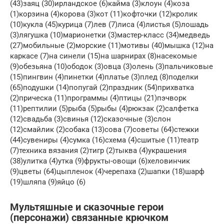
(43)заяц (30)ирландское (6)кайма (3)клоун (4)коза
(1)корзина (4)корова (3)кот (11)кофточки (12)кролик
(10)кукла (45)курица (7)лев (7)лиса (4)листья (5)лошадь
(3)лягушка (10)марионетки (3)мастер-класс (34)медведь
(27)мобильные (2)морские (11)мотивы (40)мышка (12)на
каркасе (7)на синели (15)на шарнирах (8)насекомые
(9)обезьяна (10)ободок (3)овца (3)олень (3)пальчиковые
(15)пингвин (4)пинетки (4)платье (3)плед (8)поделки
(65)подушки (14)попугай (2)праздник (54)прихватка
(2)прическа (11)программы (4)птицы (21)пэчворк
(11)рептилии (5)рыба (5)рыбы (4)рюкзак (2)салфетка
(12)свадьба (3)свинья (12)сказочные (3)слон
(12)смайлик (2)собака (13)сова (7)советы (64)стежки
(44)сувениры (4)сумка (16)схема (4)сшитые (11)театр
(7)техника вязания (2)тигр (2)тыква (4)украшения
(38)улитка (4)утка (9)фрукты-овощи (6)хеловинчик
(9)цветы (64)цыпленок (4)черепаха (2)шапки (18)шарф
(19)шляпа (9)яйцо (6)
Мультяшные и сказочные герои
(персонажи) связанные крючком