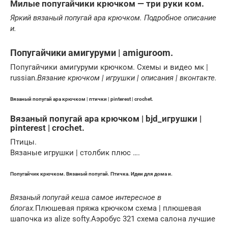
Милые попугайчики крючком — три руки ком.
Яркий вязаный попугай ара крючком. Подробное описание
и.
Попугайчики амигуруми | amiguroom.
Попугайчики амигуруми крючком. Схемы и видео мк |
russian.
Вязание крючком | игрушки | описания | вконтакте.
Вязаный попугай ара крючком | птички | pinterest | crochet.
Вязаный попугай ара крючком | bjd_игрушки |
pinterest | crochet.
Птицы.
Вязаные игрушки | столбик плюс ….
Попугайчик крючком. Вязаный попугай. Птичка. Идеи для дома и.
Вязаный попугай кеша самое интересное в
блогах.
Плюшевая пряжа крючком схема | плюшевая
шапочка из alize softy.Аэробус 321 схема салона лучшие