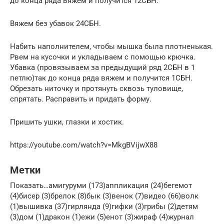
до конца ряда вяжем и получится 12СБН.
Вяжем без убавок 24СБН.
Набить наполнителем, чтобы мышка была плотненькая.
Рвем на кусочки и укладываем с помощью крючка.
Убавка (провязываем за предыдущий ряд 2СБН в 1
петлю)так до конца ряда вяжем и получится 1СБН.
Обрезать ниточку и протянуть сквозь туловище,
спрятать. Расправить и придать форму.
Пришить ушки, глазки и хостик.
https://youtube.com/watch?v=MkgBVijwX88
Метки
Показать…амигуруми (173)аппликация (24)бегемот
(4)бисер (3)брелок (8)бык (3)венок (7)видео (66)волк
(1)вышивка (37)гирлянда (9)гифки (3)грибы (2)детям
(3)дом (1)дракон (1)ежи (5)енот (3)жираф (4)журнал