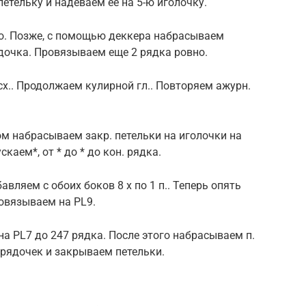
етельку и надеваем ее на 5-ю иголочку.
о. Позже, с помощью деккера набрасываем
ядочка. Провязываем еще 2 рядка ровно.
сх.. Продолжаем кулирной гл.. Повторяем ажурн.
ом набрасываем закр. петельки на иголочки на
скаем*, от * до * до кон. рядка.
авляем с обоих боков 8 х по 1 п.. Теперь опять
овязываем на PL9.
на PL7 до 247 рядка. После этого набрасываем п.
1 рядочек и закрываем петельки.