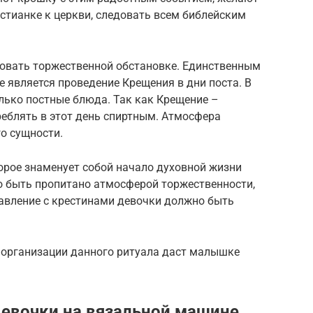
стианке к церкви, следовать всем библейским
овать торжественной обстановке. Единственным
е является проведение Крещения в дни поста. В
лько постные блюда. Так как Крещение –
реблять в этот день спиртным. Атмосфера
о сущности.
орое знаменует собой начало духовной жизни
но быть пропитано атмосферой торжественности,
равление с крестинами девочки должно быть
 организации данного ритуала даст малышке
.
евочки на вязальной машине