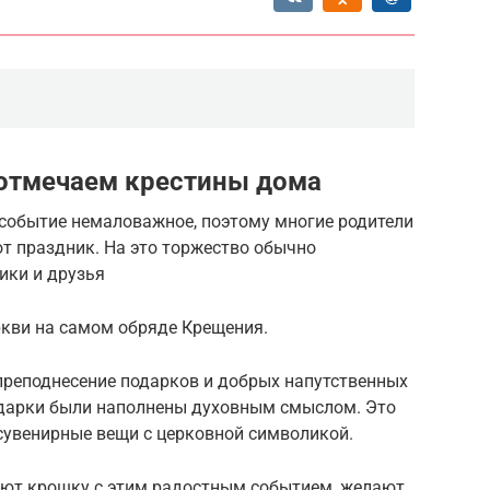
 отмечаем крестины дома
событие немаловажное, поэтому многие родители
т праздник. На это торжество обычно
ики и друзья
ркви на самом обряде Крещения.
преподнесение подарков и добрых напутственных
одарки были наполнены духовным смыслом. Это
 сувенирные вещи с церковной символикой.
яют крошку с этим радостным событием, желают