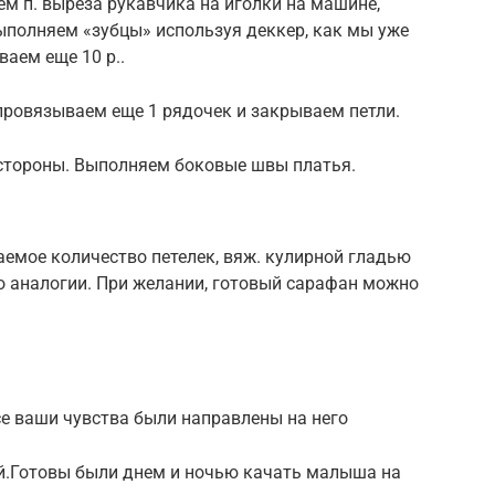
м п. выреза рукавчика на иголки на машине,
выполняем «зубцы» используя деккер, как мы уже
ваем еще 10 р..
., провязываем еще 1 рядочек и закрываем петли.
 стороны. Выполняем боковые швы платья.
емое количество петелек, вяж. кулирной гладью
о аналогии. При желании, готовый сарафан можно
все ваши чувства были направлены на него
й.Готовы были днем и ночью качать малыша на