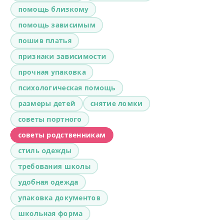
помощь близкому
помощь зависимым
пошив платья
признаки зависимости
прочная упаковка
психологическая помощь
размеры детей
снятие ломки
советы портного
советы родственникам
стиль одежды
требования школы
удобная одежда
упаковка документов
школьная форма