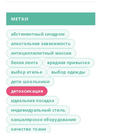
МЕТКИ
абстинентный синдром
алкогольная зависимость
антицеллюлитный массаж
белая лента
вредная привычка
выбор ателье
выбор одежды
дети школьники
детоксикация
идеальная посадка
индивидуальный стиль
канцелярское оборудование
качество ткани