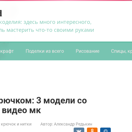
d
коделия: здесь много интересного,
ль мастерить что-то своими руками
ркрафт
Поделки из всего
Рисование
Спицы, к
рючком: 3 модели со
 видео мк
 крючок и нитки
Автор:
Александр Редькин