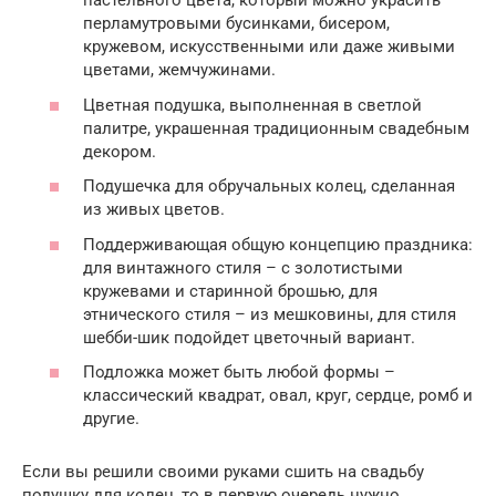
пастельного цвета, который можно украсить
перламутровыми бусинками, бисером,
кружевом, искусственными или даже живыми
цветами, жемчужинами.
Цветная подушка, выполненная в светлой
палитре, украшенная традиционным свадебным
декором.
Подушечка для обручальных колец, сделанная
из живых цветов.
Поддерживающая общую концепцию праздника:
для винтажного стиля – с золотистыми
кружевами и старинной брошью, для
этнического стиля – из мешковины, для стиля
шебби-шик подойдет цветочный вариант.
Подложка может быть любой формы –
классический квадрат, овал, круг, сердце, ромб и
другие.
Если вы решили своими руками сшить на свадьбу
подушку для колец, то в первую очередь нужно