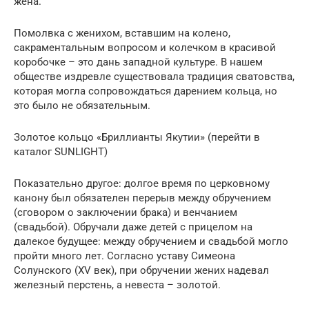
жена.
Помолвка с женихом, вставшим на колено,
сакраментальным вопросом и колечком в красивой
коробочке – это дань западной культуре. В нашем
обществе издревле существовала традиция сватовства,
которая могла сопровождаться дарением кольца, но
это было не обязательным.
Золотое кольцо «Бриллианты Якутии» (перейти в
каталог SUNLIGHT)
Показательно другое: долгое время по церковному
канону был обязателен перерыв между обручением
(сговором о заключении брака) и венчанием
(свадьбой). Обручали даже детей с прицелом на
далекое будущее: между обручением и свадьбой могло
пройти много лет. Согласно уставу Симеона
Солунского (XV век), при обручении жених надевал
железный перстень, а невеста – золотой.