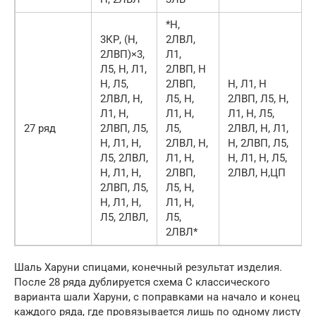
*Н,
3КР, (Н,
2ЛВЛ,
2ЛВП)×3,
Л1,
Л5, Н, Л1,
2ЛВП, Н
Н, Л5,
2ЛВП,
Н, Л1, Н
2ЛВЛ, Н,
Л5, Н,
2ЛВП, Л5, Н,
Л1, Н,
Л1, Н,
Л1, Н, Л5,
27 ряд
2ЛВП, Л5,
Л5,
2ЛВЛ, Н, Л1,
Н, Л1, Н,
2ЛВЛ, Н,
Н, 2ЛВП, Л5,
Л5, 2ЛВЛ,
Л1, Н,
Н, Л1, Н, Л5,
Н, Л1, Н,
2ЛВП,
2ЛВЛ, Н,ЦП
2ЛВП, Л5,
Л5, Н,
Н, Л1, Н,
Л1, Н,
Л5, 2ЛВЛ,
Л5,
2ЛВЛ*
Шаль Харуни спицами, конечный результат изделия.
После 28 ряда дублируется схема С классического
варианта шали Харуни, с поправками на начало и конец
каждого ряда, где провязывается лишь по одному листу