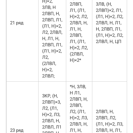
Н)×2,
2ЛВП,
3ЛВ, (Н,
3ЛВ, Н
Л1, (Л1,
2ЛВП)×2, Л1,
2ЛВП, Н,
Н)×2, Л2,
(Л1, Н)×2, Л2,
2ЛВП, Л1,
21 ряд
2ЛВЛ, Н,
2ЛВЛ, Н, Л1,
(Л1, Н)×2,
Л1, Н,
Н, 2ЛВП, Л1,
Л2, 2ЛВЛ,
2ЛВП,
(Л1, Н)×2, Л2,
Н, Л1, Н,
Л1, (Л1,
2ЛВЛ, Н, ЦП
2ЛВП, Л1,
Н)×2, Л2,
(Л1, Н)×2,
(2ЛВЛ,
Л2,
Н)×2*
(2ЛВЛ,
Н)×2,
2ЛВЛ;
*Н, 3ЛВ,
Н Л1,
3КР, (Н,
2ЛВП, Н,
2ЛВП)×3,
2ЛВП,
Л2, (Л1,
Л2, (Л1,
2ЛВП, Н,
Н)×2, Л3,
Н)×2, Л3,
2ЛВП, Л2,
2ЛВЛ, Н,
2ЛВЛ, Н,
(Л1, Н)×2, Л3,
2ЛВЛ, Л1
23 ряд
Л1, Н,
2ЛВЛ, Н, Л1,