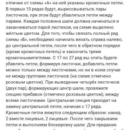
отличии от схемы «А» на ней указаны кромочные петли.
В первых 15 рядах будут, вырисовываться, пары
листочков, при этом будут убавляться петли между
парами. Каждая половина шали должна начинаться и
заканчиваться парой листиков, на схеме выделено
жёлтым цветом. Для того, чтобы связать полный ряд
схемы «Б», необходимо начинать вязать справа налево,
до центральной петли, после чего в обратном порядке
(кроме кромочных петель) и закончить тремя
кромочнымипетлями. С 17 по 27 ряд вы опять будете
убавлять петли, формируя листочки, добавлять петли
можно только между листочками, но ни в коем случае
не между группами листочков (на схеме отмечено
розовым цветом). При выведении четырёх листочков
(двух пар), формирующих центр шали, провяжите
секцию прибавок (отмечено розовым цветом), между
всеми листочками. Центральная секция приходит на
замену центральной петле, начиная с 17 ряда.
Кромочные петли вяжутся следующим образом: накид.
2 вместе лицевые, 2 лицевые. После чего закрываем
петли и выполняем блокировку шали. Для придания