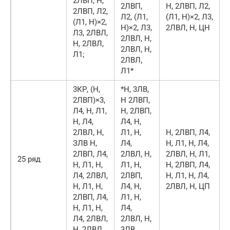
2ЛВП, Н,
2ЛВП,
Н, 2ЛВП, Л2,
2ЛВП, Л2,
Л2, (Л1,
(Л1, Н)×2, Л3,
(Л1, Н)×2,
Н)×2, Л3,
2ЛВЛ, Н, ЦН
Л3, 2ЛВЛ,
2ЛВЛ, Н,
Н, 2ЛВЛ,
2ЛВЛ, Н,
Л1;
2ЛВЛ,
Л1*
3КР, (Н,
*Н, 3ЛВ,
2ЛВП)×3,
Н 2ЛВП,
Л4, Н, Л1,
Н, 2ЛВП,
Н, Л4,
Л4, Н,
2ЛВЛ, Н,
Л1, Н,
Н, 2ЛВП, Л4,
ЗЛВ Н,
Л4,
Н, Л1, Н, Л4,
2ЛВП, Л4,
2ЛВЛ, Н,
2ЛВЛ, Н, Л1,
25 ряд
Н, Л1, Н,
Л1, Н,
Н, 2ЛВП, Л4,
Л4, 2ЛВЛ,
2ЛВП,
Н, Л1, Н, Л4,
Н, Л1, Н,
Л4, Н,
2ЛВЛ, Н, ЦП
2ЛВП, Л4,
Л1, Н,
Н, Л1, Н,
Л4,
Л4, 2ЛВЛ,
2ЛВЛ, Н,
Н, 2ЛВЛ
3ЛВ