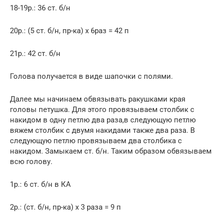
18-19р.: 36 ст. б/н
20р.: (5 ст. б/н, пр-ка) х 6раз = 42 п
21р.: 42 ст. б/н
Голова получается в виде шапочки с полями.
Далее мы начинаем обвязывать ракушками края
головы петушка. Для этого провязываем столбик с
накидом в одну петлю два раза,в следующую петлю
вяжем столбик с двумя накидами также два раза. В
следующую петлю провязываем два столбика с
накидом. Замыкаем ст. б/н. Таким образом обвязываем
всю голову.
1р.: 6 ст. б/н в КА
2р.: (ст. б/н, пр-ка) х 3 раза = 9 п