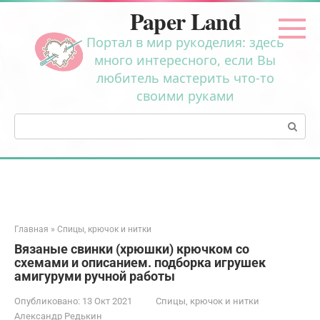
Перейти
Paper Land
к
контенту
Портал в мир рукоделия: здесь
много интересного, если Вы
любитель мастерить что-то
своими руками
Поиск:
Главная
»
Спицы, крючок и нитки
Вязаные свинки (хрюшки) крючком со
схемами и описанием. подборка игрушек
амигуруми ручной работы
Опубликовано:
13 Окт 2021
Спицы, крючок и нитки
Александр Редькин