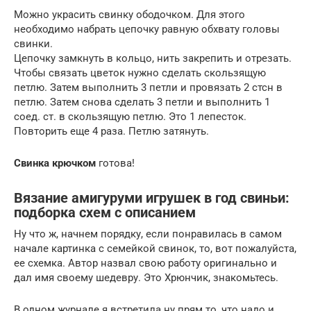
Можно украсить свинку ободочком. Для этого
необходимо набрать цепочку равную обхвату головы
свинки.
Цепочку замкнуть в кольцо, нить закрепить и отрезать.
Чтобы связать цветок нужно сделать скользящую
петлю. Затем выполнить 3 петли и провязать 2 стсн в
петлю. Затем снова сделать 3 петли и выполнить 1
соед. ст. в скользящую петлю. Это 1 лепесток.
Повторить еще 4 раза. Петлю затянуть.
Свинка крючком
готова!
Вязание амигуруми игрушек в год свиньи:
подборка схем с описанием
Ну что ж, начнем порядку, если понравилась в самом
начале картинка с семейкой свинок, то, вот пожалуйста,
ее схемка. Автор назвал свою работу оригинально и
дал имя своему шедевру. Это Хрюнчик, знакомьтесь.
В одном журнале я встретила ну прям то, что надо и