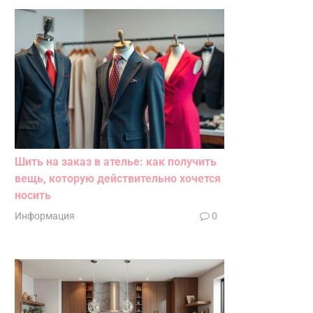
Шить на заказ в ателье: как получить
вещь, которую действительно хочется
носить
Информация
0