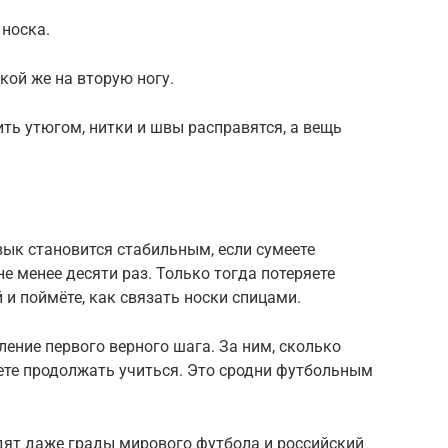
 носка.
кой же на вторую ногу.
ть утюгом, нитки и швы расправятся, а вещь
ык становится стабильным, если сумеете
е менее десяти раз. Только тогда потеряете
и поймёте, как связать носки спицами.
ление первого верного шага. За ним, сколько
нете продолжать учиться. Это сродни футбольным
дят даже грады мирового футбола и российский