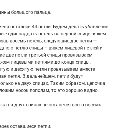
дины большого пальца.
еня осталось 44 петли. Будем делать убавление
рвые одиннадцать петель на первой спице вяжем
язав восемь петель, следующие две петли —
еднюю петлю спицы – вяжем лицевой петлей и
ие две петли третьей спицы провязываем
Вяжем лицевыми петлями до конца спицы.
ятую и десятую петли провязываем вместе
вая петля. В дальнейшем, петли будут
лько на двух спицах. Таким образом, цепочка
сложим носок пополам, то это хорошо видно.
ка на двух спицах не останется всего восемь
рез оставшиеся петли.