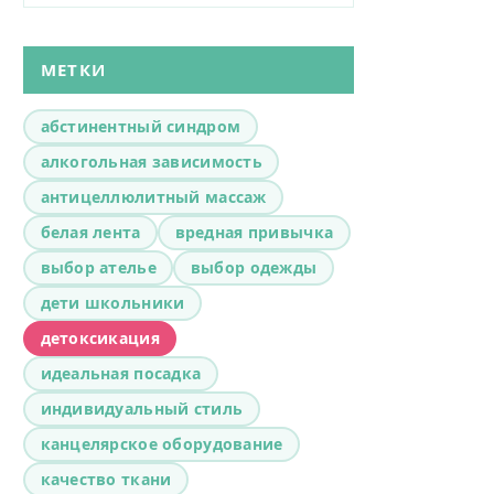
МЕТКИ
абстинентный синдром
алкогольная зависимость
антицеллюлитный массаж
белая лента
вредная привычка
выбор ателье
выбор одежды
дети школьники
детоксикация
идеальная посадка
индивидуальный стиль
канцелярское оборудование
качество ткани