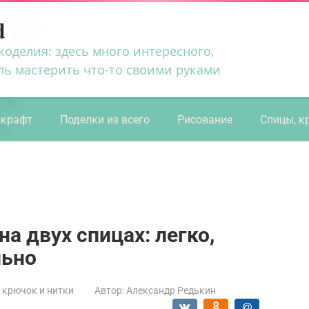
d
коделия: здесь много интересного,
ль мастерить что-то своими руками
ркрафт
Поделки из всего
Рисование
Спицы, к
а двух спицах: легко,
льно
 крючок и нитки
Автор:
Александр Редькин