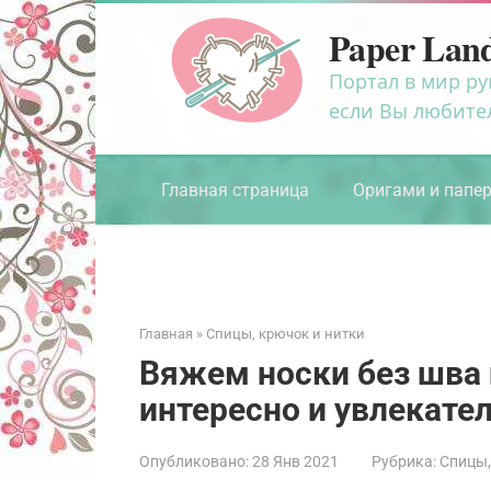
Перейти
Paper Lan
к
контенту
Портал в мир ру
если Вы любите
Главная страница
Оригами и папе
Главная
»
Спицы, крючок и нитки
Вяжем носки без шва н
интересно и увлекате
Опубликовано:
28 Янв 2021
Рубрика:
Спицы,