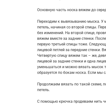
Основную часть носка вяжем до сере
Переходим к вывязыванию мыска. У м
петель, начиная со второй спицы. Пе
без изменений. На второй спице, пров
вяжем вместе за задние стенки. Посл
первую третьей спицы тоже. Следующ
лицевой петлей за передние стенки. 
Четвертую спицу вяжем так – же, дев
лицевой за задние стенки и одна лице
уменьшаться и можно вязать мысок то
образуется по бокам носка. Если мы 
Продолжаем вязать по такой схеме, по
петель.
С помощью крючка продеваем нить че