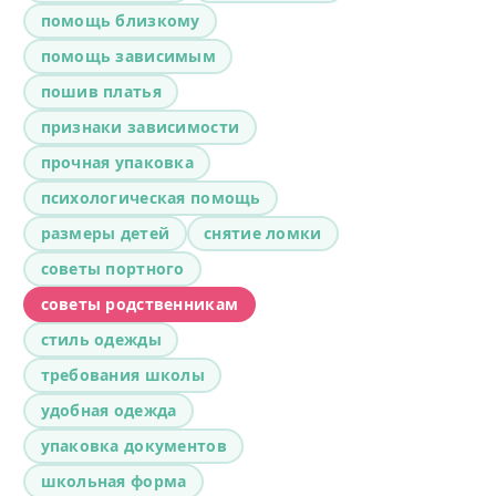
помощь близкому
помощь зависимым
пошив платья
признаки зависимости
прочная упаковка
психологическая помощь
размеры детей
снятие ломки
советы портного
советы родственникам
стиль одежды
требования школы
удобная одежда
упаковка документов
школьная форма