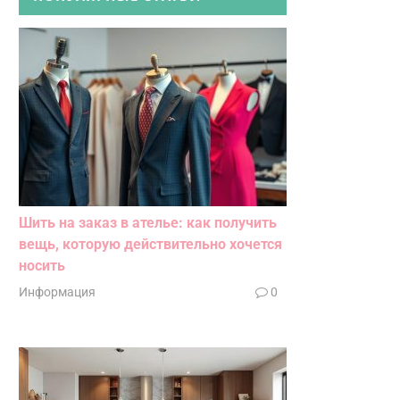
Шить на заказ в ателье: как получить
вещь, которую действительно хочется
носить
Информация
0