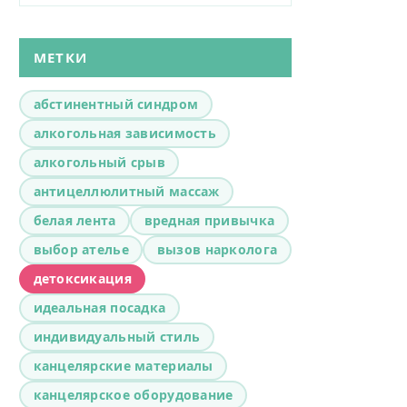
МЕТКИ
абстинентный синдром
алкогольная зависимость
алкогольный срыв
антицеллюлитный массаж
белая лента
вредная привычка
выбор ателье
вызов нарколога
детоксикация
идеальная посадка
индивидуальный стиль
канцелярские материалы
канцелярское оборудование