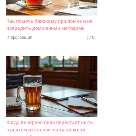
Как помочь близкому при ломке и не
навредить домашними методами
Информация
0
Когда вечернее пиво перестает быть
отдыхом и становится тревожной