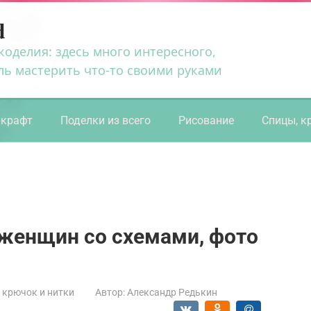
d
коделия: здесь много интересного,
ль мастерить что-то своими руками
ркрафт
Поделки из всего
Рисование
Спицы, к
 женщин со схемами, фото
 крючок и нитки
Автор:
Александр Редькин