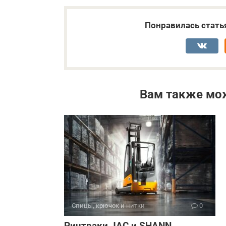
Понравилась стать
Вам также мо
Спицы, крючок и нитки
0
Ричтраки JAC и SHANN