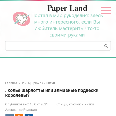
Перейти
Paper Land
к
контенту
Портал в мир рукоделия: здесь
много интересного, если Вы
любитель мастерить что-то
своими руками
Поиск:
Главная
»
Спицы, крючок и нитки
. колье шарлотты или алмазные подвески
королевы?
Опубликовано:
13 Окт 2021
Спицы, крючок и нитки
Александр Редькин