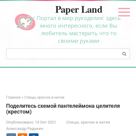
Перейти
Paper Land
к
контенту
Портал в мир рукоделия: здесь
много интересного, если Вы
любитель мастерить что-то
своими руками
Поиск:
Главная
»
Спицы, крючок и нитки
Поделитесь схемой пантелеймона целителя
(крестом)
Опубликовано:
13 Окт 2021
Спицы, крючок и нитки
Александр Редькин