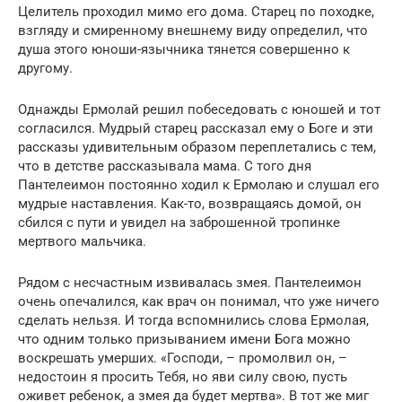
Целитель проходил мимо его дома. Старец по походке,
взгляду и смиренному внешнему виду определил, что
душа этого юноши-язычника тянется совершенно к
другому.
Однажды Ермолай решил побеседовать с юношей и тот
согласился. Мудрый старец рассказал ему о Боге и эти
рассказы удивительным образом переплетались с тем,
что в детстве рассказывала мама. С того дня
Пантелеимон постоянно ходил к Ермолаю и слушал его
мудрые наставления. Как-то, возвращаясь домой, он
сбился с пути и увидел на заброшенной тропинке
мертвого мальчика.
Рядом с несчастным извивалась змея. Пантелеимон
очень опечалился, как врач он понимал, что уже ничего
сделать нельзя. И тогда вспомнились слова Ермолая,
что одним только призыванием имени Бога можно
воскрешать умерших. «Господи, – промолвил он, –
недостоин я просить Тебя, но яви силу свою, пусть
оживет ребенок, а змея да будет мертва». В тот же миг