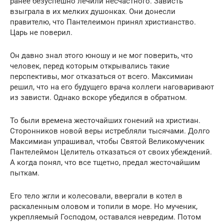
ранее безуспешно лечили несчастного. Зависть
взыграла в их мелких душонках. Они донесли
правителю, что Пантелеимон принял христианство.
Царь не поверил.
Он давно знал этого юношу и не мог поверить, что
человек, перед которым открывались такие
перспективы, мог отказаться от всего. Максимиан
решил, что на его будущего врача коллеги наговаривают
из зависти. Однако вскоре убедился в обратном.
То были времена жесточайших гонений на христиан.
Сторонников новой веры истребляли тысячами. Долго
Максимиан упрашивал, чтобы Святой Великомученик
Пантелеймон Целитель отказаться от своих убеждений.
А когда понял, что все тщетно, предал жесточайшим
пыткам.
Его тело жгли и колесовали, ввергали в котел в
раскаленным оловом и топили в море. Но мученик,
укрепляемый Господом, оставался невредим. Потом