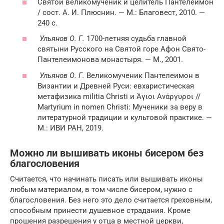
Святой великомученик и целитель Пантелеимон
/ сост. А. И. Плюснин. — М.: Благовест, 2010. —
240 с.
Ульянов О. Г.
1700-летняя судьба главной
святыни Русского на Святой горе Афон Свято-
Пантелеимонова монастыря. — М., 2001.
Ульянов О. Г.
Великомученик Пантелеимон в
Византии и Древней Руси: евхаристическая
метафизика militia Christi и Άγιοι Ανάργυροι //
Martyrium in nomen Christi: Мученики за веру в
литературной традиции и культовой практике. —
М.: ИВИ РАН, 2019.
Можно ли вышивать иконы бисером без
благословения
Считается, что начинать писать или вышивать иконы
любым материалом, в том числе бисером, нужно с
благословения. Без него это дело считается греховным,
способным принести душевное страдания. Кроме
прошения разрешения у отца в местной церкви,