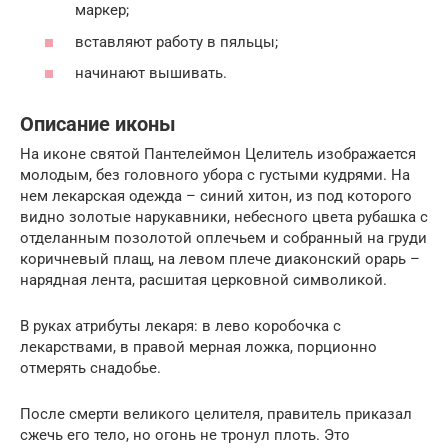
маркер;
вставляют работу в пяльцы;
начинают вышивать.
Описание иконы
На иконе святой Пантелеймон Целитель изображается
молодым, без головного убора с густыми кудрями. На
нем лекарская одежда – синий хитон, из под которого
видно золотые нарукавники, небесного цвета рубашка с
отделанным позолотой оплечьем и собранный на груди
коричневый плащ, на левом плече диаконский орарь –
нарядная лента, расшитая церковной символикой.
В руках атрибуты лекаря: в лево коробочка с
лекарствами, в правой мерная ложка, порционно
отмерять снадобье.
После смерти великого целителя, правитель приказал
сжечь его тело, но огонь не тронул плоть. Это