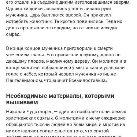
его отдали на съедение диким изголодавшимся зверям.
Однако хищники ласкались у ног и лизали руки
мученика. Царь был лютее зверей. Он приказал
истребить животных. Те кротко повинились. Тела их
долго пролежали за городом, но от них не исходил
смрад.
В конце концов мученика приговорили к смерти
усечением главы. Его привязали к сухому, давно не
дающему плодов, масличному дереву. Он молился и в
конце молитвы собравшиеся у места казни услыхали
голос с небес, который назвал мученика «отныне
Пантелеимоном, что значит Всемилостивым».
Необходимые материалы, которыми
вышиваем
Николай Чудотворец — один из наиболее почитаемых
христианских святых. С молитвами к нему ежедневно
обращаются тысячи людей во всем мире, и многие из
них оставляют свидетельства того, что святой