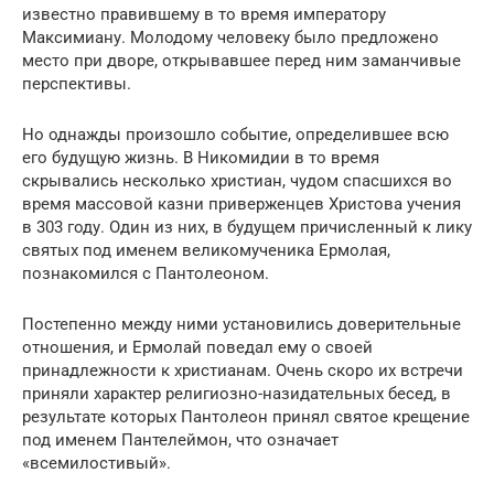
известно правившему в то время императору
Максимиану. Молодому человеку было предложено
место при дворе, открывавшее перед ним заманчивые
перспективы.
Но однажды произошло событие, определившее всю
его будущую жизнь. В Никомидии в то время
скрывались несколько христиан, чудом спасшихся во
время массовой казни приверженцев Христова учения
в 303 году. Один из них, в будущем причисленный к лику
святых под именем великомученика Ермолая,
познакомился с Пантолеоном.
Постепенно между ними установились доверительные
отношения, и Ермолай поведал ему о своей
принадлежности к христианам. Очень скоро их встречи
приняли характер религиозно-назидательных бесед, в
результате которых Пантолеон принял святое крещение
под именем Пантелеймон, что означает
«всемилостивый».