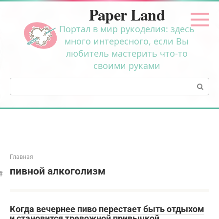
Перейти
Paper Land
к
контенту
Портал в мир рукоделия: здесь
много интересного, если Вы
любитель мастерить что-то
своими руками
Поиск:
Главная
пивной алкоголизм
Когда вечернее пиво перестает быть отдыхом
и становится тревожной привычкой