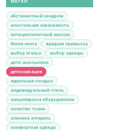
МЕТКИ
абстинентный синдром
алкогольная зависимость
антицеллюлитный массаж
белая лента
вредная привычка
выбор ателье
выбор одежды
дети школьники
детоксикация
идеальная посадка
индивидуальный стиль
канцелярское оборудование
качество ткани
клиника эспераль
комфортная одежда