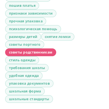
пошив платья
признаки зависимости
прочная упаковка
психологическая помощь
размеры детей
снятие ломки
советы портного
советы родственникам
стиль одежды
требования школы
удобная одежда
упаковка документов
школьная форма
школьные стандарты