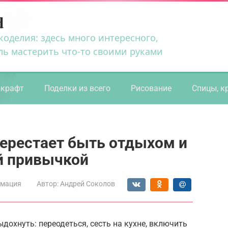
d
коделия: здесь много интересного,
ль мастерить что-то своими руками
ркрафт
Поделки из всего
Рисование
Спицы, к
перестает быть отдыхом и
й привычкой
мация
Автор:
Андрей Соколов
дохнуть: переодеться, сесть на кухне, включить