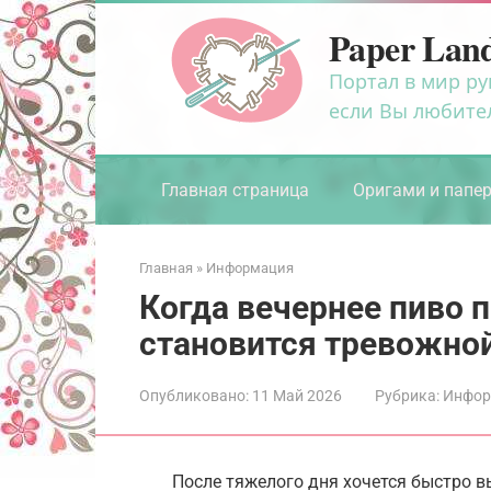
Перейти
Paper Lan
к
контенту
Портал в мир ру
если Вы любите
Главная страница
Оригами и папе
Главная
»
Информация
Когда вечернее пиво 
становится тревожно
Опубликовано:
11 Май 2026
Рубрика:
Инфор
После тяжелого дня хочется быстро вы