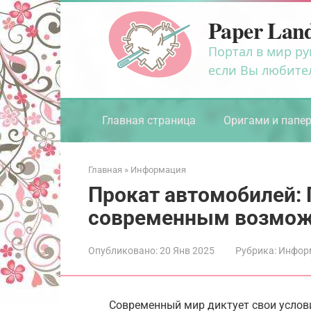
Перейти
Paper Lan
к
контенту
Портал в мир ру
если Вы любите
Главная страница
Оригами и папе
Главная
»
Информация
Прокат автомобилей: 
современным возможн
Опубликовано:
20 Янв 2025
Рубрика:
Инфор
Современный мир диктует свои услов