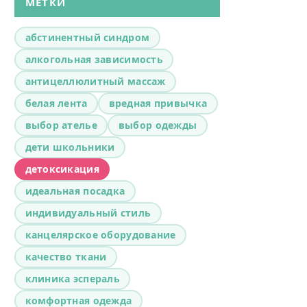
МЕТКИ
абстинентный синдром
алкогольная зависимость
антицеллюлитный массаж
белая лента
вредная привычка
выбор ателье
выбор одежды
дети школьники
детоксикация
идеальная посадка
индивидуальный стиль
канцелярское оборудование
качество ткани
клиника эспераль
комфортная одежда