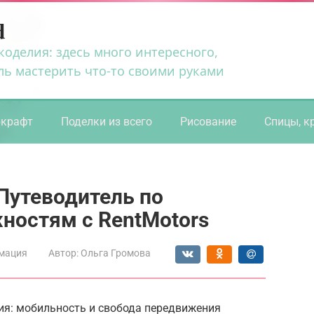
d
коделия: здесь много интересного,
ль мастерить что-то своими руками
ркрафт
Поделки из всего
Рисование
Спицы, к
Путеводитель по
остям с RentMotors
мация
Автор:
Ольга Громова
ия: мобильность и свобода передвижения