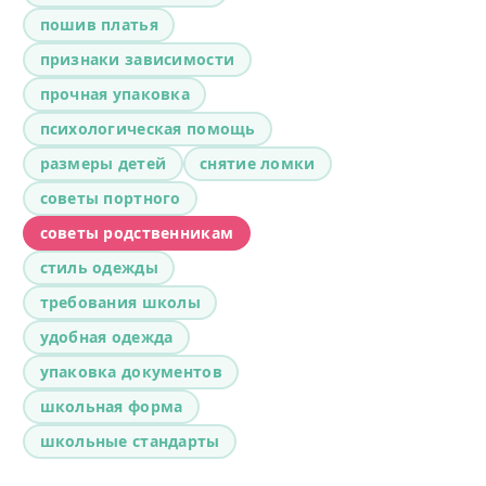
пошив платья
признаки зависимости
прочная упаковка
психологическая помощь
размеры детей
снятие ломки
советы портного
советы родственникам
стиль одежды
требования школы
удобная одежда
упаковка документов
школьная форма
школьные стандарты