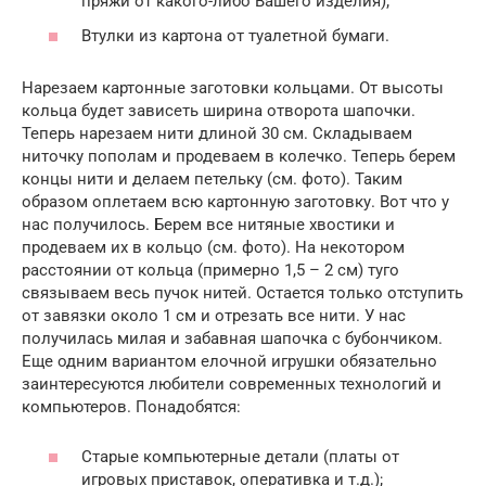
пряжи от какого-либо Вашего изделия);
Втулки из картона от туалетной бумаги.
Нарезаем картонные заготовки кольцами. От высоты
кольца будет зависеть ширина отворота шапочки.
Теперь нарезаем нити длиной 30 см. Складываем
ниточку пополам и продеваем в колечко. Теперь берем
концы нити и делаем петельку (см. фото). Таким
образом оплетаем всю картонную заготовку. Вот что у
нас получилось. Берем все нитяные хвостики и
продеваем их в кольцо (см. фото). На некотором
расстоянии от кольца (примерно 1,5 – 2 см) туго
связываем весь пучок нитей. Остается только отступить
от завязки около 1 см и отрезать все нити. У нас
получилась милая и забавная шапочка с бубончиком.
Еще одним вариантом елочной игрушки обязательно
заинтересуются любители современных технологий и
компьютеров. Понадобятся:
Старые компьютерные детали (платы от
игровых приставок, оперативка и т.д.);