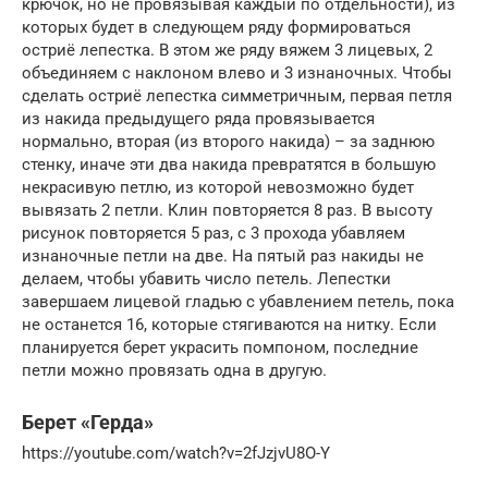
крючок, но не провязывая каждый по отдельности), из
которых будет в следующем ряду формироваться
остриё лепестка. В этом же ряду вяжем 3 лицевых, 2
объединяем с наклоном влево и 3 изнаночных. Чтобы
сделать остриё лепестка симметричным, первая петля
из накида предыдущего ряда провязывается
нормально, вторая (из второго накида) – за заднюю
стенку, иначе эти два накида превратятся в большую
некрасивую петлю, из которой невозможно будет
вывязать 2 петли. Клин повторяется 8 раз. В высоту
рисунок повторяется 5 раз, с 3 прохода убавляем
изнаночные петли на две. На пятый раз накиды не
делаем, чтобы убавить число петель. Лепестки
завершаем лицевой гладью с убавлением петель, пока
не останется 16, которые стягиваются на нитку. Если
планируется берет украсить помпоном, последние
петли можно провязать одна в другую.
Берет «Герда»
https://youtube.com/watch?v=2fJzjvU8O-Y