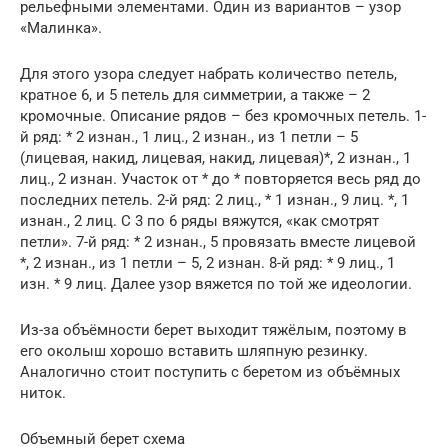
рельефными элементами. Один из вариантов – узор
«Малинка».
Для этого узора следует набрать количество петель,
кратное 6, и 5 петель для симметрии, а также – 2
кромочные. Описание рядов – без кромочных петель. 1-
й ряд: * 2 изнан., 1 лиц., 2 изнан., из 1 петли – 5
(лицевая, накид, лицевая, накид, лицевая)*, 2 изнан., 1
лиц., 2 изнан. Участок от * до * повторяется весь ряд до
последних петель. 2-й ряд: 2 лиц., * 1 изнан., 9 лиц. *, 1
изнан., 2 лиц. С 3 по 6 ряды вяжутся, «как смотрят
петли». 7-й ряд: * 2 изнан., 5 провязать вместе лицевой
*, 2 изнан., из 1 петли – 5, 2 изнан. 8-й ряд: * 9 лиц., 1
изн. * 9 лиц. Далее узор вяжется по той же идеологии.
Из-за объёмности берет выходит тяжёлым, поэтому в
его околыш хорошо вставить шляпную резинку.
Аналогично стоит поступить с беретом из объёмных
ниток.
Объемный берет схема