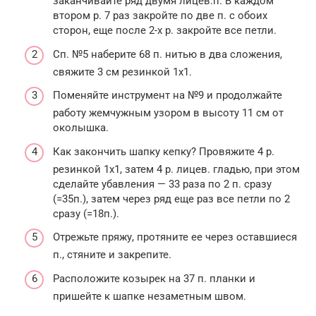
заканчивайте ряд двумя лицев.п. В каждом
втором р. 7 раз закройте по две п. с обоих
сторон, еще после 2-х р. закройте все петли.
Сп. №5 наберите 68 п. нитью в два сложения,
свяжите 3 см резинкой 1х1.
Поменяйте инструмент на №9 и продолжайте
работу жемчужным узором в высоту 11 см от
околышка.
Как закончить шапку кепку? Провяжите 4 р.
резинкой 1х1, затем 4 р. лицев. гладью, при этом
сделайте убавления — 33 раза по 2 п. сразу
(=35п.), затем через ряд еще раз все петли по 2
сразу (=18п.).
Отрежьте пряжу, протяните ее через оставшиеся
п., стяните и закрепите.
Расположите козырек на 37 п. планки и
пришейте к шапке незаметным швом.