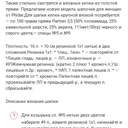
Также стильно смотрятся и вязаные кепки из толстой
пряжи. Предлагаем новую модель шапочки для женщин
от Phidar.Для шапки кепки крупной вязкой потребуется:
— по 100 грамм пряжи Partner 3,5 (50% полиамида, 25%
камвольной шерсти, 25% акрила, 111мет/50гр) черного и
серого цвета;— спицы №5 и №9
Плотность: 16 п. = 10 см резинкой 1х1 нитью в два
сложения.Резинка 1х1: * 1лиц., 1изн. * — повторяйте от
*Лицев.гладь: лицев.р. — ЛП, изнаночные р. —
ИПЖемчужная резинка: (кратно 2 плюс 1 кромоч.п.)1р.:
лицевые п.2р.: кромоч., * 1ИП, 1 патентная лицев.п. * —
повторяйте от *, кромочн.Патентная лицев.п.:
провязывайте ЛП в предыдущий р., а текущую п.
сбрасывайте.
Описание вязания шапки:
Для козырька сп. №5 нитью двух цветов
наберите 49 п., вяжите резинкой 1х1, начинайте и