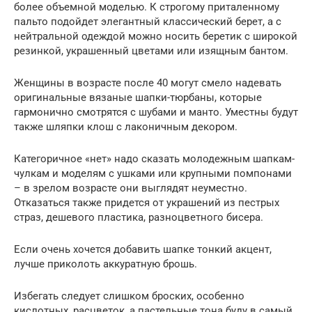
более объемной моделью. К строгому приталенному
пальто подойдет элегантный классический берет, а с
нейтральной одеждой можно носить беретик с широкой
резинкой, украшенный цветами или изящным бантом.
Женщины в возрасте после 40 могут смело надевать
оригинальные вязаные шапки-тюрбаны, которые
гармонично смотрятся с шубами и манто. Уместны будут
также шляпки клош с лаконичным декором.
Категоричное «нет» надо сказать молодежным шапкам-
чулкам и моделям с ушками или крупными помпонами
– в зрелом возрасте они выглядят неуместно.
Отказаться также придется от украшений из пестрых
страз, дешевого пластика, разноцветного бисера.
Если очень хочется добавить шапке тонкий акцент,
лучше приколоть аккуратную брошь.
Избегать следует слишком броских, особенно
кислотных, расцветок, а пастельные тона буду в самый