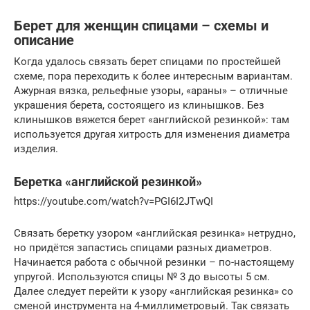
Берет для женщин спицами – схемы и
описание
Когда удалось связать берет спицами по простейшей
схеме, пора переходить к более интересным вариантам.
Ажурная вязка, рельефные узоры, «араны» – отличные
украшения берета, состоящего из клинышков. Без
клинышков вяжется берет «английской резинкой»: там
используется другая хитрость для изменения диаметра
изделия.
Беретка «английской резинкой»
https://youtube.com/watch?v=PGI6I2JTwQI
Связать беретку узором «английская резинка» нетрудно,
но придётся запастись спицами разных диаметров.
Начинается работа с обычной резинки – по-настоящему
упругой. Используются спицы № 3 до высоты 5 см.
Далее следует перейти к узору «английская резинка» со
сменой инструмента на 4-миллиметровый. Так связать