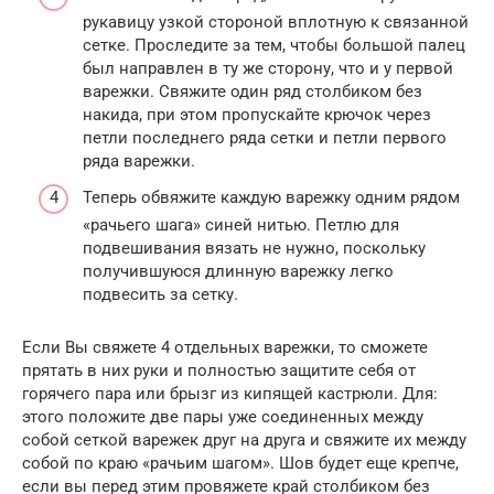
рукавицу узкой стороной вплотную к связанной
сетке. Проследите за тем, чтобы большой палец
был направлен в ту же сторону, что и у первой
варежки. Свяжите один ряд столбиком без
накида, при этом пропускайте крючок через
петли последнего ряда сетки и петли первого
ряда варежки.
Теперь обвяжите каждую варежку одним рядом
«рачьего шага» синей нитью. Петлю для
подвешивания вязать не нужно, поскольку
получившуюся длинную варежку легко
подвесить за сетку.
Если Вы свяжете 4 отдельных варежки, то сможете
прятать в них руки и полностью защитите себя от
горячего пара или брызг из кипящей кастрюли. Для:
этого положите две пары уже соединенных между
собой сеткой варежек друг на друга и свяжите их между
собой по краю «рачьим шагом». Шов будет еще крепче,
если вы перед этим провяжете край столбиком без