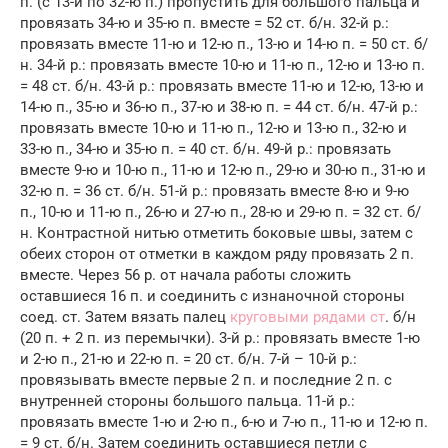
п. (с 13-й по 32-ю п.) пропустить для большого пальца и
провязать 34-ю и 35-ю п. вместе = 52 ст. б/н. 32-й р.:
провязать вместе 11-ю и 12-ю п., 13-ю и 14-ю п. = 50 ст. б/
н. 34-й р.: провязать вместе 10-ю и 11-ю п., 12-ю и 13-ю п.
= 48 ст. б/н. 43-й р.: провязать вместе 11-ю и 12-ю, 13-ю и
14-ю п., 35-ю и 36-ю п., 37-ю и 38-ю п. = 44 ст. б/н. 47-й р.:
провязать вместе 10-ю и 11-ю п., 12-ю и 13-ю п., 32-ю и
33-ю п., 34-ю и 35-ю п. = 40 ст. б/н. 49-й р.: провязать
вместе 9-ю и 10-ю п., 11-ю и 12-ю п., 29-ю и 30-ю п., 31-ю и
32-ю п. = 36 ст. б/н. 51-й р.: провязать вместе 8-ю и 9-ю
п., 10-ю и 11-ю п., 26-ю и 27-ю п., 28-ю и 29-ю п. = 32 ст. б/
н. Контрастной нитью отметить боковые швы, затем с
обеих сторон от отметки в каждом ряду провязать 2 п.
вместе. Через 56 р. от начала работы сложить
оставшиеся 16 п. и соединить с изнаночной стороны
соед. ст. Затем вязать палец
круговыми рядами ст
. б/н
(20 п. + 2 п. из перемычки). 3-й р.: провязать вместе 1-ю
и 2-ю п., 21-ю и 22-ю п. = 20 ст. б/н. 7-й – 10-й р.:
провязывать вместе первые 2 п. и последние 2 п. с
внутренней стороны большого пальца. 11-й р.:
провязать вместе 1-ю и 2-ю п., 6-ю и 7-ю п., 11-ю и 12-ю п.
= 9 ст. б/н. Затем соединить оставшиеся петли с