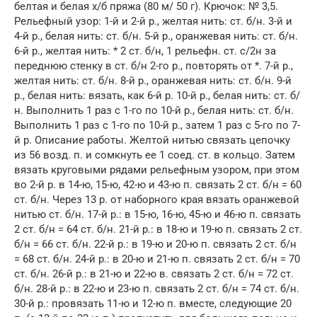
белтая и белая х/б пряжа (80 м/ 50 г). Крючок: № 3,5.
Рельефный узор: 1-й и 2-й р., желтая нить: ст. б/н. 3-й и
4-й р., белая нить: ст. б/н. 5-й р., оранжевая нить: ст. б/н.
6-й р., желтая нить: * 2 ст. б/н, 1 рельефн. ст. с/2н за
переднюю стенку в ст. б/н 2-го р., повторять от *. 7-й р.,
желтая нить: ст. б/н. 8-й р., оранжевая нить: ст. б/н. 9-й
р., белая нить: вязать, как 6-й р. 10-й р., белая нить: ст. б/
н. Выполнить 1 раз с 1-го по 10-й р., белая нить: ст. б/н.
Выполнить 1 раз с 1-го по 10-й р., затем 1 раз с 5-го по 7-
й р. Описание работы. Желтой нитью связать цепочку
из 56 возд. п. и сомкнуть ее 1 соед. ст. в кольцо. Затем
вязать круговыми рядами рельефным узором, при этом
во 2-й р. в 14-ю, 15-ю, 42-ю и 43-ю п. связать 2 ст. б/н = 60
ст. б/н. Через 13 р. от наборного края вязать оранжевой
нитью ст. б/н. 17-й р.: в 15-ю, 16-ю, 45-ю и 46-ю п. связать
2 ст. б/н = 64 ст. б/н. 21-й р.: в 18-ю и 19-ю п. связать 2 ст.
б/н = 66 ст. б/н. 22-й р.: в 19-ю и 20-ю п. связать 2 ст. б/н
= 68 ст. б/н. 24-й р.: в 20-ю и 21-ю п. связать 2 ст. б/н = 70
ст. б/н. 26-й р.: в 21-ю и 22-ю в. связать 2 ст. б/н = 72 ст.
б/н. 28-й р.: в 22-ю и 23-ю п. связать 2 ст. б/н = 74 ст. б/н.
30-й р.: провязать 11-ю и 12-ю п. вместе, следующие 20