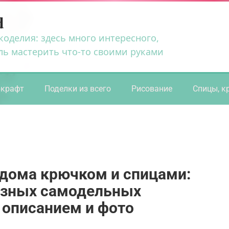
d
коделия: здесь много интересного,
ль мастерить что-то своими руками
ркрафт
Поделки из всего
Рисование
Спицы, к
 дома крючком и спицами:
езных самодельных
 описанием и фото