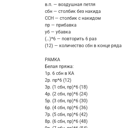
в.п. — воздушная петля
сбн — столбик без накида
ССН — столбик с накидом
пр — прибавка
уб — убавка
(…)*6 — повторить 6 раз
(12) — количество сбн в конце ряда
РАМКА
Белая пряжа:
1р. 6 сбн в КА
2р. пр*6 (12)
3р. (1 сбн, пр)*6 (18)
4р. (2 сбн, пр)*6 (24)
5р. (3 сбн, пр)*6 (30)
6р. (4 сбн, пр)*6 (36)
7р. (5 сбн, пр)*6 (42)
8р. (6 сбн, пр)*6 (48)