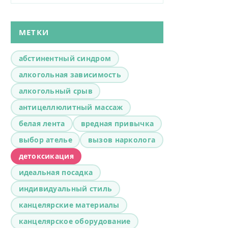
МЕТКИ
абстинентный синдром
алкогольная зависимость
алкогольный срыв
антицеллюлитный массаж
белая лента
вредная привычка
выбор ателье
вызов нарколога
детоксикация
идеальная посадка
индивидуальный стиль
канцелярские материалы
канцелярское оборудование