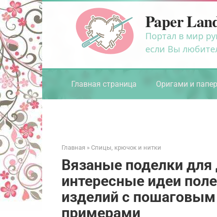
Перейти
Paper Lan
к
контенту
Портал в мир ру
если Вы любите
Главная страница
Оригами и папе
Главная
»
Спицы, крючок и нитки
Вязаные поделки для
интересные идеи пол
изделий с пошаговым
примерами