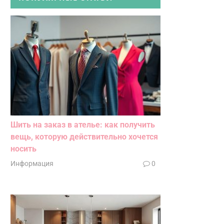
Шить на заказ в ателье: как получить
вещь, которую действительно хочется
носить
Информация
0