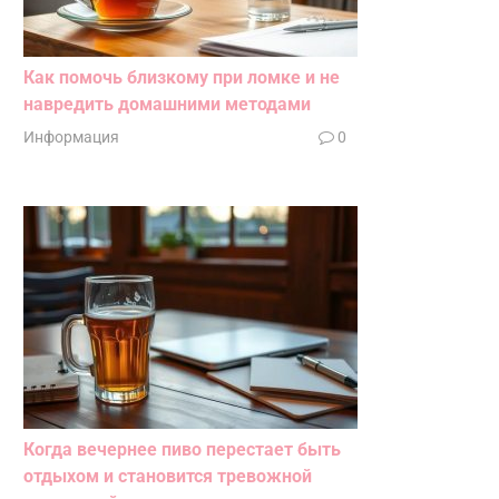
Как помочь близкому при ломке и не
навредить домашними методами
Информация
0
Когда вечернее пиво перестает быть
отдыхом и становится тревожной