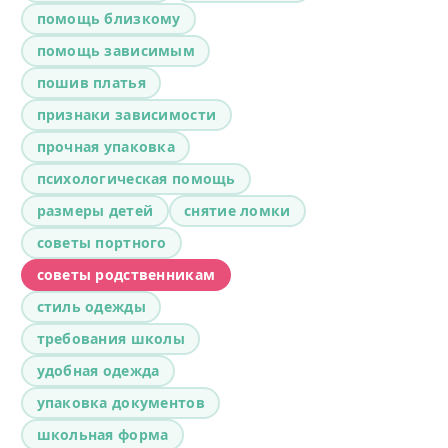
помощь близкому
помощь зависимым
пошив платья
признаки зависимости
прочная упаковка
психологическая помощь
размеры детей
снятие ломки
советы портного
советы родственникам
стиль одежды
требования школы
удобная одежда
упаковка документов
школьная форма