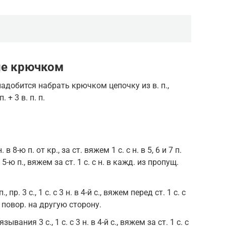
ие крючком
адобится набрать крючком цепочку из в. п.,
+ 3 в. п. п.
 в 8-ю п. от кр., за ст. вяжем 1 с. с н. в 5, 6 и 7 п.
. в 5-ю п., вяжем за ст. 1 с. с н. в кажд. из пропущ.
 пр. 3 с., 1 с. с 3 н. в 4-й с., вяжем перед ст. 1 с. с
*, повор. на другую сторону.
зывания 3 с., 1 с. с 3 н. в 4-й с., вяжем за ст. 1 с. с