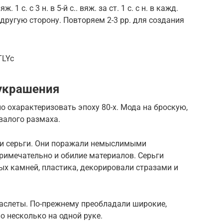
яж. 1 с. с 3 н. в 5-й с.. вяж. за ст. 1 с. с н. в кажд.
на другую сторону. Повторяем 2-3 рр. для создания
TLYc
 украшения
о охарактеризовать эпоху 80-х. Мода на броскую,
валого размаха.
и серьги. Они поражали немыслимыми
римечательно и обилие материалов. Серьги
ых камней, пластика, декорировали стразами и
аслеты. По-прежнему преобладали широкие,
о несколько на одной руке.