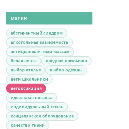
МЕТКИ
абстинентный синдром
алкогольная зависимость
антицеллюлитный массаж
белая лента
вредная привычка
выбор ателье
выбор одежды
дети школьники
детоксикация
идеальная посадка
индивидуальный стиль
канцелярское оборудование
качество ткани