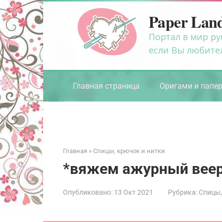
Перейти
Paper Lan
к
контенту
Портал в мир ру
если Вы любите
Главная страница
Оригами и папе
Главная
»
Спицы, крючок и нитки
*вяжем ажурный вее
Опубликовано:
13 Окт 2021
Рубрика:
Спицы,