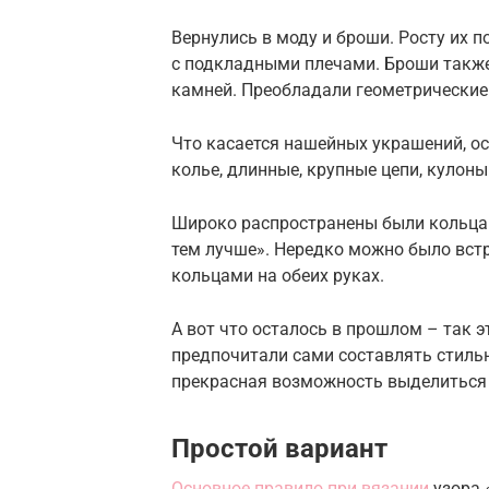
Вернулись в моду и броши. Росту их 
с подкладными плечами. Броши также
камней. Преобладали геометрические
Что касается нашейных украшений, о
колье, длинные, крупные цепи, кулон
Широко распространены были кольца.
тем лучше». Нередко можно было вс
кольцами на обеих руках.
А вот что осталось в прошлом – так 
предпочитали сами составлять стиль
прекрасная возможность выделиться и
Простой вариант
Основное правило при вязании
узора 