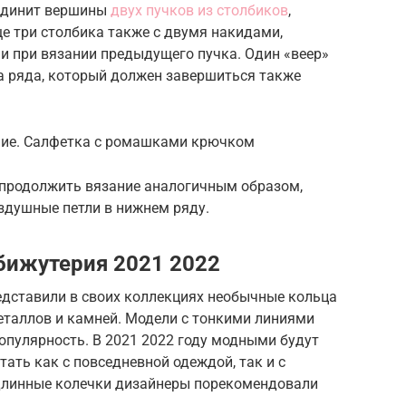
оединит вершины
двух пучков из столбиков
,
е три столбика также с двумя накидами,
 и при вязании предыдущего пучка. Один «веер»
а ряда, который должен завершиться также
ние. Салфетка с ромашками крючком
и продолжить вязание аналогичным образом,
здушные петли в нижнем ряду.
бижутерия 2021 2022
едставили в своих коллекциях необычные кольца
еталлов и камней. Модели с тонкими линиями
опулярность. В 2021 2022 году модными будут
ать как с повседневной одеждой, так и с
длинные колечки дизайнеры порекомендовали