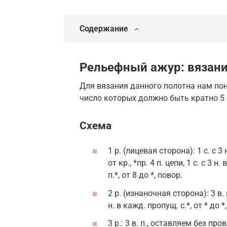
Содержание
Рельефный ажур: вязан
Для вязания данного полотна нам пон
число которых должно быть кратно 5 п. 
Схема
1 р. (лицевая сторона): 1 с. с 3 н.
от кр., *пр. 4 п. цепи, 1 с. с 3 н
п.*, от 8 до *, повор.
2 р. (изнаночная сторона): 3 в. п.,
н. в кажд. пропущ. с.*, от * до 
3 р.: 3 в. п., оставляем без провя