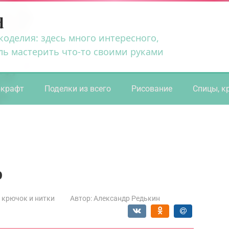
d
коделия: здесь много интересного,
ль мастерить что-то своими руками
ркрафт
Поделки из всего
Рисование
Спицы, к
р
 крючок и нитки
Автор:
Александр Редькин