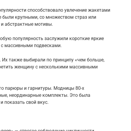
популярности способствовало увлечение жакетами
 были крупными, со множеством страз или
 и абстрактные мотивы.
собую популярность заслужили короткие яркие
ы с массивными подвесками.
 Их также выбирали по принципу «чем больше,
третить женщину с несколькими массивными
это парюры и гарнитуры. Модницы 80-х
ные, неординарные комплекты. Это была
 показать свой вкус.
«веер» — строгое соблюдение цикличности.