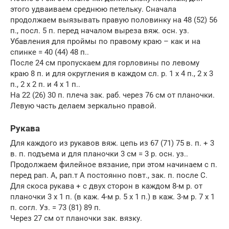
этого удваиваем среднюю петельку. Сначала
продолжаем выязывать правую половинку на 48 (52) 56
п., посл. 5 п. перед началом выреза вяж. осн. уз.
Убавления для проймы по правому краю – как и на
спинке = 40 (44) 48 п..
После 24 см пропускаем для горловины по левому
краю 8 п. и для округления в каждом сл. р. 1 x 4 п., 2 x 3
п., 2 x 2 п. и 4 x 1 п..
На 22 (26) 30 п. плеча зак. раб. через 76 см от планочки.
Левую часть делаем зеркально правой.
Рукава
Для каждого из рукавов вяж. цепь из 67 (71) 75 в. п. + 3
в. п. подъема и для планочки 3 см = 3 р. осн. уз..
Продолжаем филейное вязание, при этом начинаем с п.
перед рап. A, рап.т A постоянно повт., зак. п. после C.
Для скоса рукава + с двух сторон в каждом 8-м р. от
планочки 3 x 1 п. (в каж. 4-м р. 5 x 1 п.) в каж. 3-м р. 7 x 1
п. согл. Уз. = 73 (81) 89 п.
Через 27 см от планочки зак. вязку.