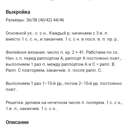
Выкройка
Размеры: 36/38 (40/42) 44/46
Основной уз.: с. с н.. Каждый р. начинаем с 3 в. п.
вместо 1 с. с. н., и заканчив. 1 с. с н. в посл. в. п. пр. р..
Филейное вязание: число п. кр. 2 + 41. Работаем по сх..
Нач. с п. перед раппортом A, раппорт A постоянно повт.,
выполняем 1 раз п. между раппортом А и С = рапп. B.
Рапп. C повторяем, заканчив. п. после рапп. C.
Выполняем 1 раз 1–15-й рр., потом 2–15-й рр. постоянно
повт..
Решетка: делаем на нечетном числе п. поперем. 1 с. с н.,
1 в. п., заканчив. 1 с. с н..
Описание