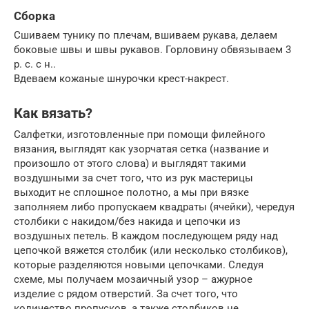
Сборка
Сшиваем тунику по плечам, вшиваем рукава, делаем
боковые швы и швы рукавов. Горловину обвязываем 3
р. с. с н..
Вдеваем кожаные шнурочки крест-накрест.
Как вязать?
Салфетки, изготовленные при помощи филейного
вязания, выглядят как узорчатая сетка (название и
произошло от этого слова) и выглядят такими
воздушными за счет того, что из рук мастерицы
выходит не сплошное полотно, а мы при вязке
заполняем либо пропускаем квадраты (ячейки), чередуя
столбики с накидом/без накида и цепочки из
воздушных петель. В каждом последующем ряду над
цепочкой вяжется столбик (или несколько столбиков),
которые разделяются новыми цепочками. Следуя
схеме, мы получаем мозаичный узор – ажурное
изделие с рядом отверстий. За счет того, что
количество пропусков, а также столбиков не