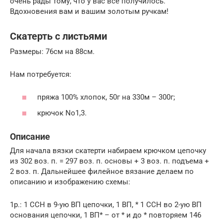
очень рады тому, что у вас все получилось.
Вдохновения вам и вашим золотым ручкам!
Скатерть с листьями
Размеры: 76см на 88см.
Нам потребуется:
пряжа 100% хлопок, 50г на 330м – 300г;
крючок No1,3.
Описание
Для начала вязки скатерти набираем крючком цепочку
из 302 воз. п. = 297 воз. п. основы + 3 воз. п. подъема +
2 воз. п. Дальнейшее филейное вязание делаем по
описанию и изображению схемы:
1р.: 1 ССН в 9-ую ВП цепочки, 1 ВП, * 1 ССН во 2-ую ВП
основания цепочки, 1 ВП* – от * и до * повторяем 146