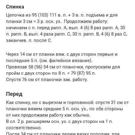
Спинка
Цепочка из 95 (103) 111 в. п. + 3 в. п. подъема и для
планки 3 см = 3 р. осн. уз.. Продолжаем работу:
начинаем с п. перед рапп. A, вып. 4 (6) 8 раз рапп. А, 30
п. рапп. B, вып. 4 раза рапп. C, 30 п. рапп. B, 4 (6) 8 раз С,
заканчив. п. после C.
Через 14 см от планки вяж. с двух сторон первые и
последние 5 п. (см. филейное вязание).
Провязав 58 (56) 54 см от планочки, пропускаем для
пройм с двух сторон по 8 п. = 79 (87) 95 п.
Спустя 76 см от планочки зак. работу.
Перед
Как спинку, но с вырезом и горловиной: спустя 31 см от
планочки вяжем средние 5 п. осн. уз., по обе стороны
от них продолжаем работу как обычно.
В сл. 2 р. расширяем осн. уз. с двух сторон на 1 п.
соответственно.
После 34 см от планочки делим вязку пополам, для