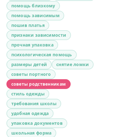
помощь близкому
помощь зависимым
пошив платья
признаки зависимости
прочная упаковка
психологическая помощь
размеры детей
снятие ломки
советы портного
советы родственникам
стиль одежды
требования школы
удобная одежда
упаковка документов
школьная форма