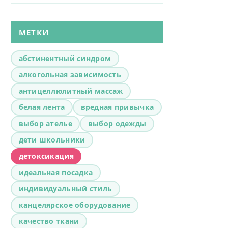
МЕТКИ
абстинентный синдром
алкогольная зависимость
антицеллюлитный массаж
белая лента
вредная привычка
выбор ателье
выбор одежды
дети школьники
детоксикация
идеальная посадка
индивидуальный стиль
канцелярское оборудование
качество ткани