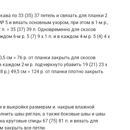
ава по 33 (35) 37 петель и связать для планки 2
№ 5 и вязать основным узором, при этом в 1-м р.,
п. = 35 (37) 39 п. Одновременно для скосов
м 6-м р. 5 (7) 9 х 1 п. и в каждом 4-м р. 5 (4) 4 х
 30,5 см = 76 р. от планки закрыть для скосов
 в каждом 2-м р. подчеркнуто убавить 19 (21) 23 х
108 р.) 49,5 см = 124 р. от планки плотно закрыть
м в выкройке размерам и. накрыв влажной
олнить швы реглан, а также боковые швы и швы
а круговые спицы 67 (75) 81 п. и вязать для
м закрыть все петли.