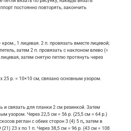
е петли вязать по рисунку, накиды вязать
ппорт постоянно повторять, закончить
кром., 1 лицевая. 2 п. провязать вместе лицевой;
петель, затем 2 п. провязать с наклоном влево (=
1 лицевая, затем снятую петлю протянуть через
 х 25 р. = 10×10 см, связано основным узором.
ль и связать для планки 2 см резинкой. Затем
 узором. Через 22,5 см = 56 р. (25,5 см = 64 р.)
скосов реглан с обеих сторон 3 (4) 5 п„ затем в
21) 23 х по 1 п. Через 38,5 см = 96 р. (43 см = 108