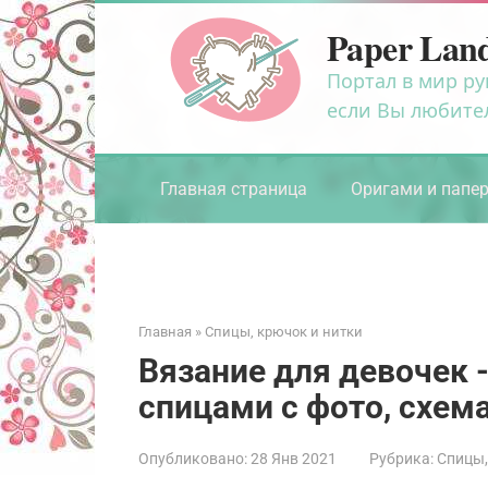
Перейти
Paper Lan
к
контенту
Портал в мир ру
если Вы любите
Главная страница
Оригами и папе
Главная
»
Спицы, крючок и нитки
Вязание для девочек
спицами с фото, схем
Опубликовано:
28 Янв 2021
Рубрика:
Спицы,