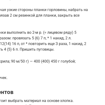
чая узкие стороны планки горловины, набрать на
овязав 2 см резинкой для планки, закрыть все
ки выполнить во 2-м р. (= лицевом ряду) 5
ом: провязать 5 (6) 7 п, * 1 накид, 2 л.
2(14) 16 п, от * повторить еще З раза, 1 накид, 2
ь 4 (5) 6 п. Пришить пуговицы.
ила; 90 м/50 г) — 400 (400) 450 г голубой;
чек.
ентов
тоит выбрать материал на основе хлопка.