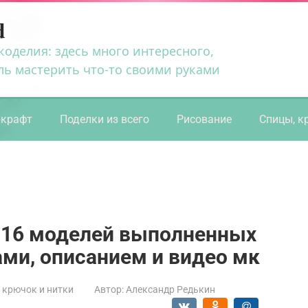
d
коделия: здесь много интересного,
ль мастерить что-то своими руками
ркрафт
Поделки из всего
Рисование
Спицы, к
 -16 моделей выполненных
ами, описанием и видео мк
 крючок и нитки
Автор:
Александр Редькин